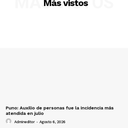
MÁS VISTOS
Más vistos
Diario los Andes
Nosotros
Contacto
Prensa
Puno: Auxilio de personas fue la incidencia más
atendida en julio
Admineditor
-
Agosto 6, 2026