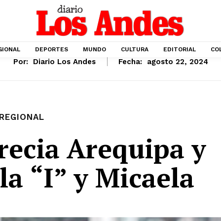
GIONAL
DEPORTES
MUNDO
CULTURA
EDITORIAL
CO
Por:
Diario Los Andes
Fecha:
agosto 22, 2024
REGIONAL
recia Arequipa y
la “I” y Micaela