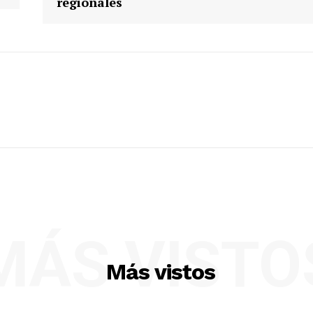
regionales
MÁS VISTO
Más vistos