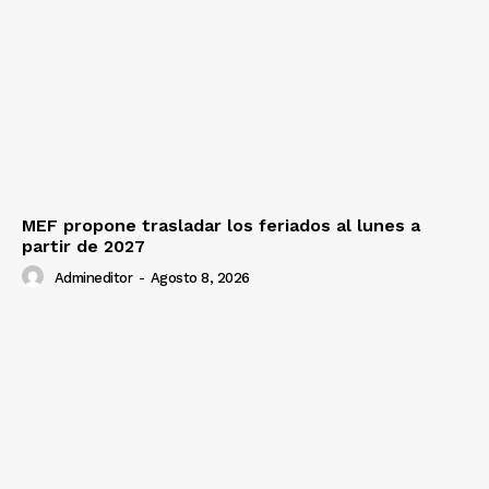
SUSCRIBETE
Diario los Andes
Nosotros
MEF propone trasladar los feriados al lunes a
partir de 2027
Contacto
Admineditor
-
Agosto 8, 2026
Prensa