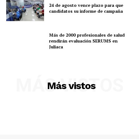
SUSCRIBETE
24 de agosto vence plazo para que
candidatos su informe de campaña
Diario los Andes
Más de 2000 profesionales de salud
rendirán evaluación SERUMS en
Juliaca
Nosotros
Contacto
Prensa
MÁS VISTOS
Más vistos