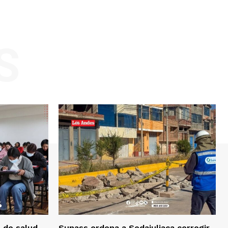
S
 de salud
Sunass ordena a Sedajuliaca corregir