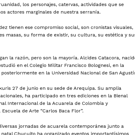
ruanidad, los personajes, catervas, actividades que se
sos actores marginales de nuestra serranía.
ez tienen ese compromiso social, son cronistas visuales,
es masas, su forma de existir, su cultura, su estética y su
an la razón, pero son la mayoría. Alcides Catacora, nacid
studió en el Colegio Militar Francisco Bolognesi, en la
 posteriormente en la Universidad Nacional de San Agustí
kuris 27 de junio en su sede de Arequipa. Su amplia
Diario los Andes
acionales, ha participado en tres ediciones en la Bienal
enal Internacional de la Acuarela de Colombia y
Nosotros
scuela de Arte “Carlos Baca Flor”.
Contacto
diversas jornadas de acuarela contemporánea junto a
Prensa
 natal Chucuito ha organizado eventos importantísimos