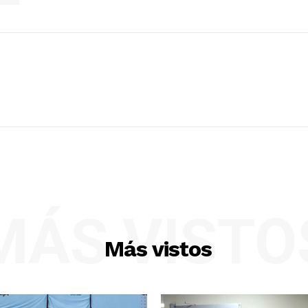
MÁS VISTO
Más vistos