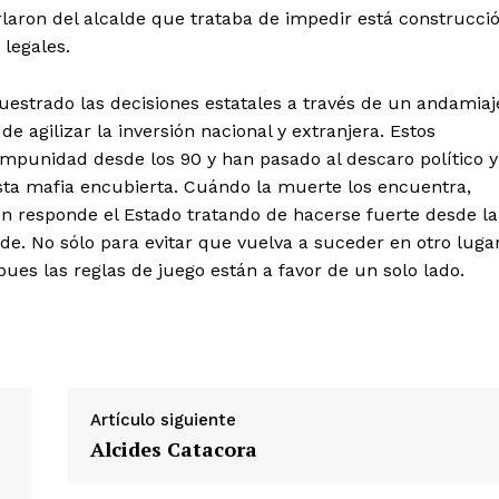
rlaron del alcalde que trataba de impedir está construcci
 legales.
uestrado las decisiones estatales a través de un andamiaj
de agilizar la inversión nacional y extranjera. Estos
mpunidad desde los 90 y han pasado al descaro político y
ta mafia encubierta. Cuándo la muerte los encuentra,
ién responde el Estado tratando de hacerse fuerte desde la
Diario los Andes
rde. No sólo para evitar que vuelva a suceder en otro luga
ues las reglas de juego están a favor de un solo lado.
Nosotros
Contacto
Prensa
Artículo siguiente
ETE
Alcides Catacora