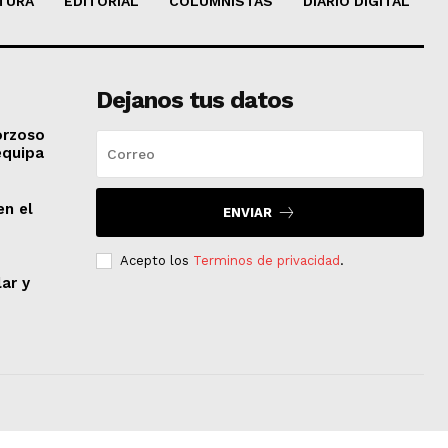
TURA
EDITORIAL
COLUMNISTAS
DIARIO DIGITAL
Dejanos tus datos
orzoso
equipa
en el
ENVIAR
Acepto los
Terminos de privacidad
.
lar y