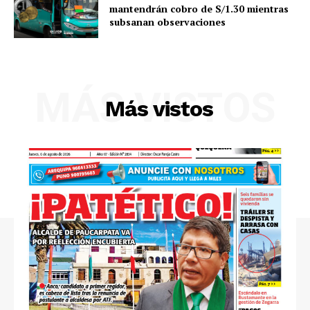
mantendrán cobro de S/1.30 mientras
subsanan observaciones
MÁS VISTOS
Más vistos
SUSCRIBETE
Diario los Andes
Nosotros
Contacto
Prensa