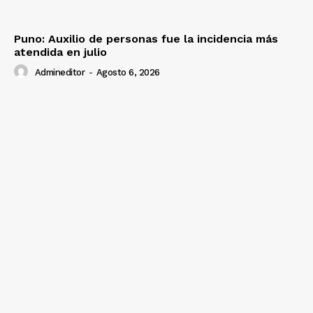
Diario los Andes
Puno: Auxilio de personas fue la incidencia más
atendida en julio
Nosotros
Admineditor
-
Agosto 6, 2026
Contacto
Prensa