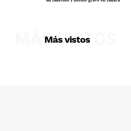
MÁS VISTOS
Más vistos
SUSCRIBETE