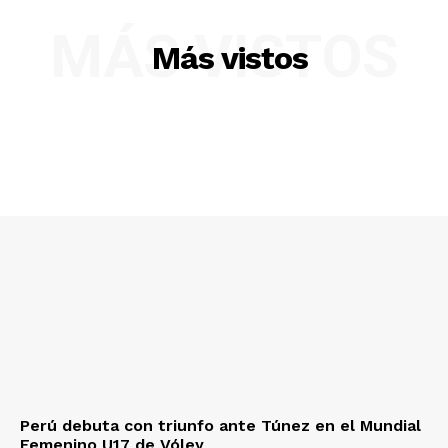
MÁS VISTOS
Diario los Andes
Más vistos
Nosotros
Contacto
Prensa
Perú debuta con triunfo ante Túnez en el Mundial
Femenino U17 de Vóley