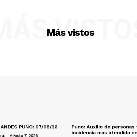
MÁS VISTO
Más vistos
 ANDES PUNO: 07/08/26
Puno: Auxilio de personas 
incidencia más atendida en
ral
-
Agosto 7, 2026