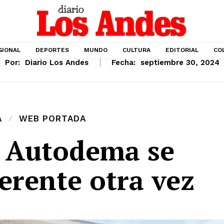
GIONAL
DEPORTES
MUNDO
CULTURA
EDITORIAL
CO
Por:
Diario Los Andes
Fecha:
septiembre 30, 2024
A
WEB PORTADA
: Autodema se
erente otra vez