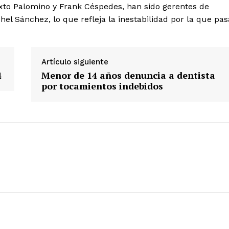
Sixto Palomino y Frank Céspedes, han sido gerentes de
l Sánchez, lo que refleja la inestabilidad por la que pas
Diario los Andes
Nosotros
Artículo siguiente
Contacto
4
Menor de 14 años denuncia a dentista
Prensa
por tocamientos indebidos
ETE