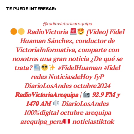
TE PUEDE INTERESAR:
@radiovictoriaarequipa
RadioVictoria
[Video] Fidel
Huaman Sánchez, conductor de
VictoriaInformativa, comparte con
nosotros una gran noticia ¿De qué se
trata?
#FidelHuaman
#fidel
redes NoticiasdeHoy fyP
DiarioLosAndes octubre2024
𝐑𝐚𝐝𝐢𝐨𝐕𝐢𝐜𝐭𝐨𝐫𝐢𝐚𝐀𝐫𝐞𝐪𝐮𝐢𝐩𝐚 |
𝟗𝟐.𝟗 𝐅𝐌 𝐲
𝟏𝟒𝟕𝟎 𝐀𝐌
DiarioLosAndes
100%digital octubre arequipa
arequipa_peru
noticiastiktok