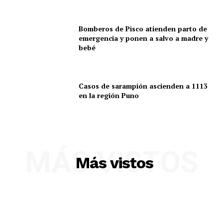
Bomberos de Pisco atienden parto de
emergencia y ponen a salvo a madre y
bebé
Casos de sarampión ascienden a 1113
en la región Puno
SUSCRIBETE
MÁS VISTOS
Más vistos
Diario los Andes
Nosotros