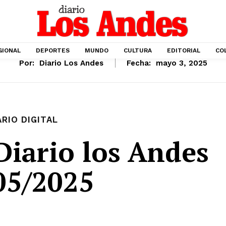
GIONAL
DEPORTES
MUNDO
CULTURA
EDITORIAL
CO
Por:
Diario Los Andes
Fecha:
mayo 3, 2025
ARIO DIGITAL
iario los Andes
05/2025