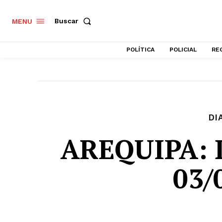
Buscar
MENU
POLÍTICA
POLICIAL
RE
DI
AREQUIPA: D
03/