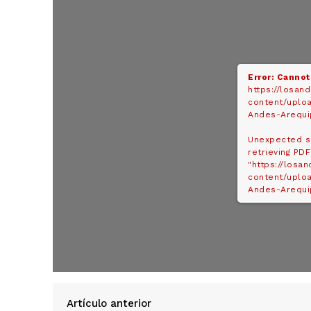
Error: Cannot
https://losan
content/uplo
Andes-Arequi
Unexpected s
retrieving PDF
"https://losa
content/uplo
Andes-Arequip
SUSCRIB
Artículo anterior