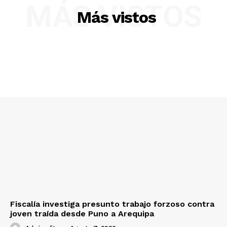
MÁS VISTOS
Más vistos
SUSCRIBETE
Diario los Andes
Nosotros
Contacto
Prensa
Fiscalía investiga presunto trabajo forzoso contra
joven traída desde Puno a Arequipa