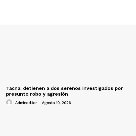
SUSCRIBETE
Diario los Andes
Nosotros
Contacto
Tacna: detienen a dos serenos investigados por
presunto robo y agresión
Prensa
Admineditor
-
Agosto 10, 2026