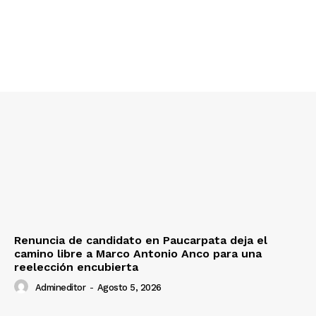
SUSCRIBETE
Diario los Andes
Nosotros
Contacto
Renuncia de candidato en Paucarpata deja el
Prensa
camino libre a Marco Antonio Anco para una
reelección encubierta
Admineditor
-
Agosto 5, 2026