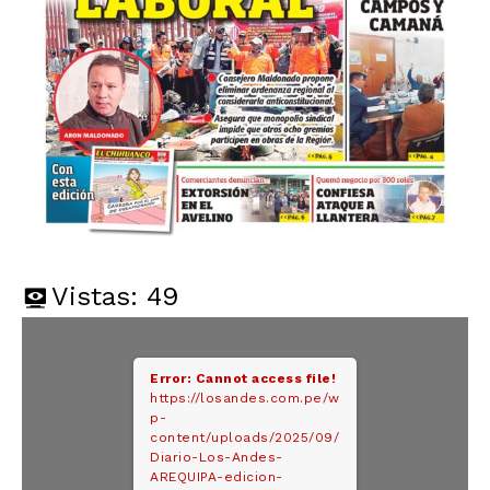
Vistas:
49
Error: Cannot access file!
https://losandes.com.pe/w
p-
content/uploads/2025/09/
Diario-Los-Andes-
AREQUIPA-edicion-