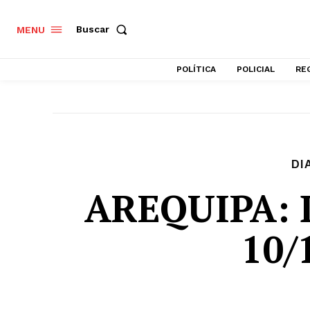
Buscar
MENU
POLÍTICA
POLICIAL
RE
DI
AREQUIPA: D
10/