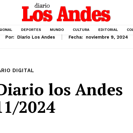
GIONAL
DEPORTES
MUNDO
CULTURA
EDITORIAL
CO
Por:
Diario Los Andes
Fecha:
noviembre 9, 2024
ARIO DIGITAL
iario los Andes
11/2024