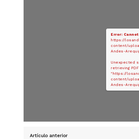
Error: Cannot
https://losan
content/uploa
Andes-Arequi
Unexpected s
retrieving PDF
"https://losa
content/uploa
Andes-Arequip
SUSCRIB
Artículo anterior