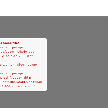
 access file!
des.com.pe/wp-
ds/2025/11/Diario-Los-
PA-edicion-2605.pdf
ke worker failed: "Cannot
:
Diario los Andes
des.com.pe/wp-
ns/3d-flipbook-dflip-
/libs/pdfjs/stable/pdf.work
Nosotros
2.4.30&pdfver=default".
Contacto
Prensa