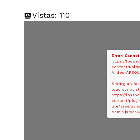
Vistas:
110
Error: Cannot
https://losan
content/uploa
Andes-AREQUI
Setting up fa
load script at
https://losan
content/plugi
lite/assets/js
er.min.js?ver=