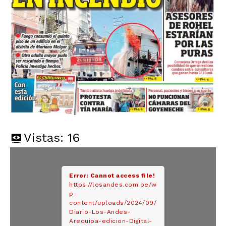
Vistas:
16
Error: Cannot access file!
https://losandes.com.pe/w
p-
content/uploads/2024/09/
Diario-Los-Andes-
Arequipa-edicion-Digital-