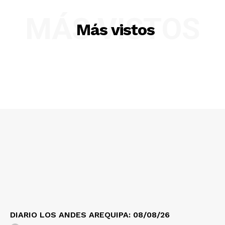
MÁS VISTOS
Más vistos
SUSCRIBETE
Diario los Andes
Nosotros
Contacto
Prensa
DIARIO LOS ANDES AREQUIPA: 08/08/26