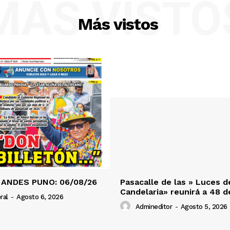
MÁS VISTO
Más vistos
 ANDES PUNO: 06/08/26
Pasacalle de las » Luces d
Candelaria» reunirá a 48 
ral
-
Agosto 6, 2026
Admineditor
-
Agosto 5, 2026