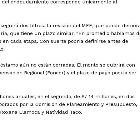
ión del endeudamiento corresponde únicamente al
 seguirá dos filtros: la revisión del MEF, que puede demor
oría, que tiene un plazo similar. “En promedio hablamos d
s en cada etapa. Con suerte podría definirse antes de
ó.
préstamo aún no están cerradas. El monto se cubrirá con
nsación Regional (Foncor) y el plazo de pago podría ser
Diario los Andes
Nosotros
llones anuales; en el segundo, de S/ 14 millones, en dos
borados por la Comisión de Planeamiento y Presupuesto,
Contacto
r Roxana Llamoca y Natividad Taco.
Prensa
ETE