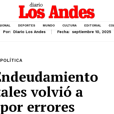
GIONAL
DEPORTES
MUNDO
CULTURA
EDITORIAL
CO
Por:
Diario Los Andes
Fecha:
septiembre 10, 2025
POLÍTICA
Endeudamiento
ales volvió a
 por errores