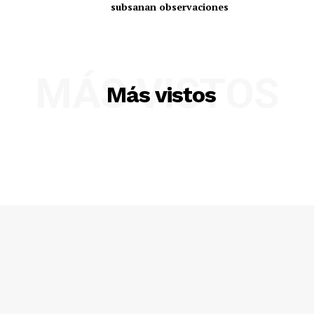
subsanan observaciones
MÁS VISTOS
Más vistos
SUSCRIBETE
Diario los Andes
Nosotros
Contacto
Prensa