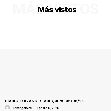
Diario los Andes
MÁS VISTOS
Más vistos
Nosotros
Contacto
Prensa
DIARIO LOS ANDES AREQUIPA: 06/08/26
Admingeneral
-
Agosto 6, 2026