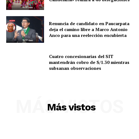
SUSCRIBETE
Renuncia de candidato en Paucarpata
deja el camino libre a Marco Antonio
Anco para una reelección encubierta
Diario los Andes
Cuatro concesionarias del SIT
mantendrán cobro de S/1.30 mientras
Nosotros
subsanan observaciones
Contacto
Prensa
MÁS VISTOS
Más vistos