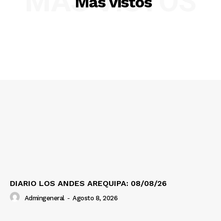
MÁS VISTOS
Más vistos
SUSCRIBETE
Diario los Andes
Nosotros
Contacto
Prensa
DIARIO LOS ANDES AREQUIPA: 08/08/26
Admingeneral
-
Agosto 8, 2026