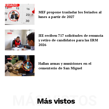
MEF propone trasladar los feriados al
lunes a partir de 2027
SUSCRIBETE
JEE reciben 717 solicitudes de renuncia
y retiro de candidatos para las ERM
Diario los Andes
2026
Nosotros
Contacto
Hallan armas y municiones en el
cementerio de San Miguel
Prensa
MÁS VISTOS
Más vistos