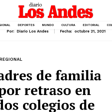
GIONAL
DEPORTES
MUNDO
CULTURA
EDITORIAL
CO
Por:
Diario Los Andes
Fecha:
octubre 21, 2021
REGIONAL
adres de familia
por retraso en
dos colegios de