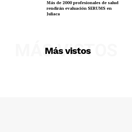
Más de 2000 profesionales de salud
rendirán evaluación SERUMS en
Juliaca
Diario los Andes
Nosotros
Contacto
MÁS VISTOS
Más vistos
Prensa