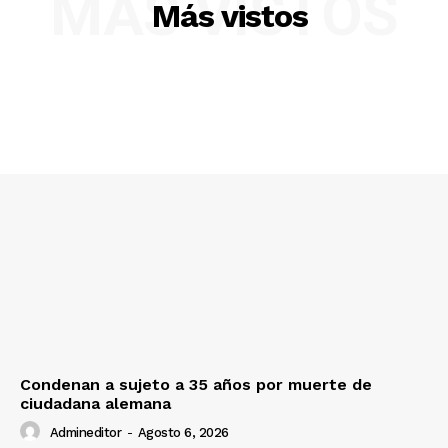
MÁS VISTOS
Más vistos
SUSCRIBETE
Diario los Andes
Nosotros
Contacto
Prensa
Condenan a sujeto a 35 años por muerte de
ciudadana alemana
Admineditor
-
Agosto 6, 2026