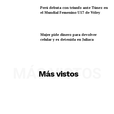
SUSCRIBETE
Perú debuta con triunfo ante Túnez en
el Mundial Femenino U17 de Vóley
Diario los Andes
Mujer pide dinero para devolver
celular y es detenida en Juliaca
Nosotros
Contacto
Prensa
MÁS VISTOS
Más vistos