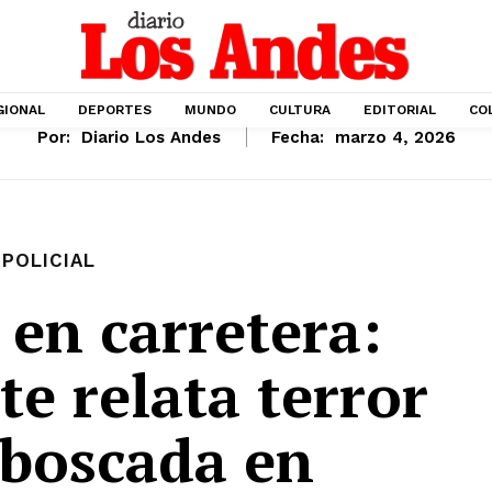
GIONAL
DEPORTES
MUNDO
CULTURA
EDITORIAL
CO
Por:
Diario Los Andes
Fecha:
marzo 4, 2026
POLICIAL
 en carretera:
te relata terror
mboscada en