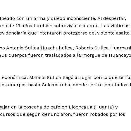
lpeado con un arma y quedó inconsciente. Al despertar,
ano de 13 años también sobrevivió al ataque. Las víctimas
videnciaría que intentaron protegerse del violento asalto.
como Antonio Sullca Huachuhuilca, Roberto Sullca Huaman
a. Sus cuerpos fueron trasladados a la morgue de Huancay
n económica. Marisol Sullca llegó al lugar con lo que tenía
 los cuerpos hasta Colcabamba, donde serán sepultados. 
Diario los Andes
bajar en la cosecha de café en Llochegua (Huanta) y
 recursos que según denunciaron, fueron robados por los
Nosotros
Contacto