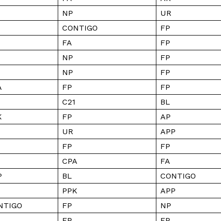
NP
UR
CONTIGO
FP
FA
FP
NP
FP
NP
FP
A
FP
FP
Diario los Andes
C21
BL
K
FP
AP
Nosotros
UR
APP
Contacto
FP
FP
Prensa
CPA
FA
P
BL
CONTIGO
ETE
PPK
APP
NTIGO
FP
NP
FP
FP