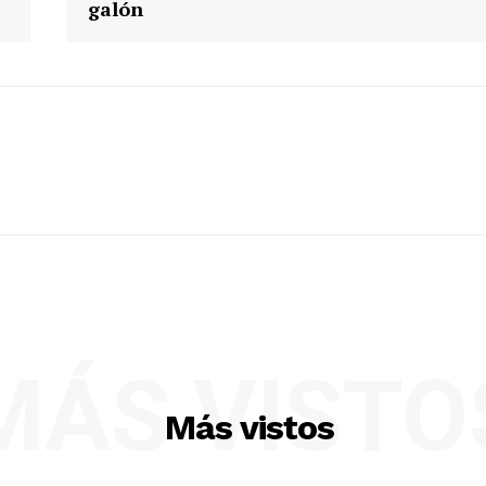
galón
MÁS VISTO
Más vistos