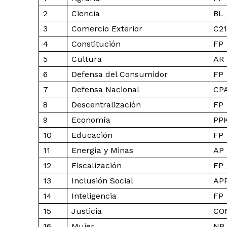
2
Ciencia
BL
3
Comercio Exterior
C21
4
Constitución
FP
5
Cultura
AR
6
Defensa del Consumidor
FP
7
Defensa Nacional
CP
8
Descentralización
FP
9
Economía
PP
10
Educación
FP
11
Energía y Minas
AP
12
Fiscalización
FP
13
Inclusión Social
AP
SUSCRIB
14
Inteligencia
FP
15
Justicia
CO
16
Mujer
NP