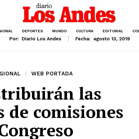
GIONAL
DEPORTES
MUNDO
CULTURA
EDITORIAL
CO
Por:
Diario Los Andes
Fecha:
agosto 13, 2019
GIONAL
WEB PORTADA
stribuirán las
s de comisiones
 Congreso