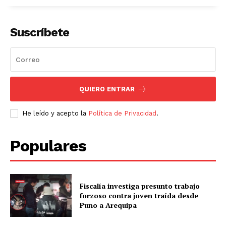
Diario los Andes
Suscríbete
Nosotros
Contacto
Prensa
QUIERO ENTRAR
He leído y acepto la
Política de Privacidad
.
Populares
Fiscalía investiga presunto trabajo
forzoso contra joven traída desde
Puno a Arequipa