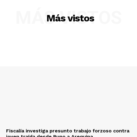
MÁS VISTOS
Más vistos
Fiscalía investiga presunto trabajo forzoso contra
joven traída desde Puno a Arequipa