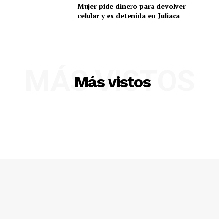
Mujer pide dinero para devolver
celular y es detenida en Juliaca
MÁS VISTOS
Más vistos
SUSCRIBETE
Diario los Andes
Nosotros
Contacto
Prensa