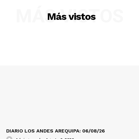
MÁS VISTOS
Más vistos
SUSCRIBETE
Diario los Andes
Nosotros
Contacto
Prensa
DIARIO LOS ANDES AREQUIPA: 06/08/26