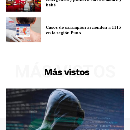
bebé
Casos de sarampión ascienden a 1113
en la región Puno
MÁS VISTOS
Más vistos
SUSCRIBETE
Diario los Andes
Nosotros
Contacto