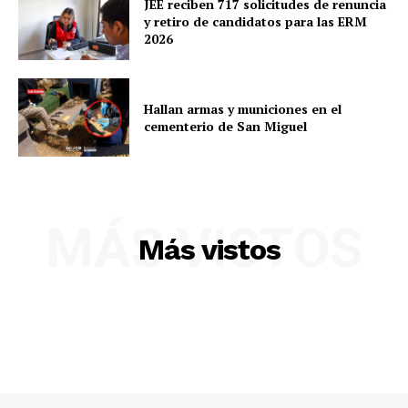
JEE reciben 717 solicitudes de renuncia
y retiro de candidatos para las ERM
2026
Hallan armas y municiones en el
cementerio de San Miguel
SUSCRIBETE
MÁS VISTOS
Más vistos
Diario los Andes
Nosotros
Contacto
Prensa