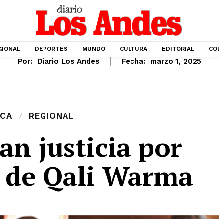
GIONAL
DEPORTES
MUNDO
CULTURA
EDITORIAL
CO
Por:
Diario Los Andes
Fecha:
marzo 1, 2025
ICA
REGIONAL
an justicia por
s de Qali Warma