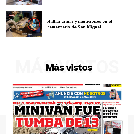
Hallan armas y municiones en el
cementerio de San Miguel
MÁS VISTOS
SUSCRIBETE
Más vistos
Diario los Andes
Nosotros
Contacto
Prensa