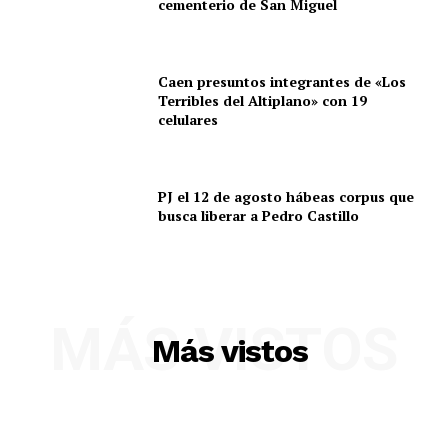
cementerio de San Miguel
Caen presuntos integrantes de «Los
Terribles del Altiplano» con 19
celulares
PJ el 12 de agosto hábeas corpus que
busca liberar a Pedro Castillo
SUSCRIBETE
MÁS VISTOS
Más vistos
Diario los Andes