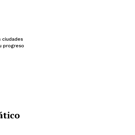
su progreso
ático