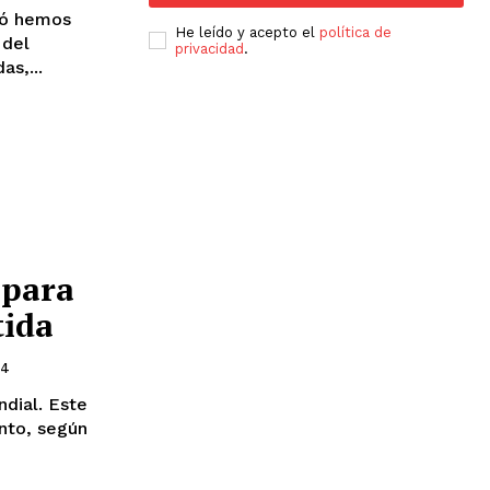
He leído y acepto el
política de
 del
privacidad
.
s,...
 para
tida
24
ndial. Este
anto, según