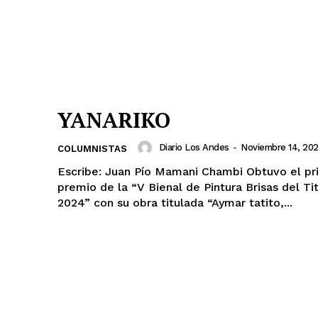
YANARIKO
Diario los Andes
Diario Los Andes
-
Noviembre 14, 20
COLUMNISTAS
Nosotros
Escribe: Juan Pío Mamani Chambi Obtuvo el primer
Contacto
premio de la “V Bienal de Pintura Brisas del Ti
2024” con su obra titulada “Aymar tatito,...
Prensa
ETE