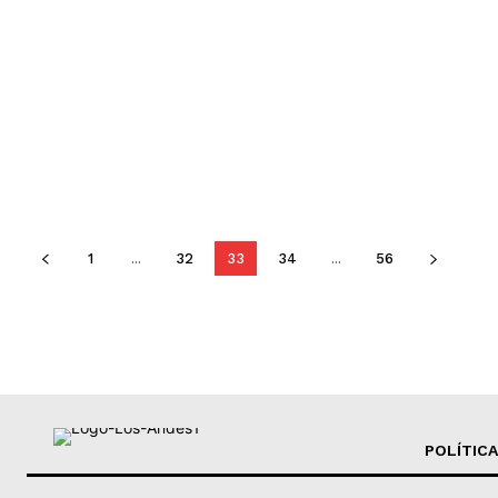
1
...
32
33
34
...
56
POLÍTICA