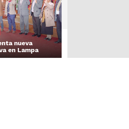
enta nueva
iva en Lampa
Diario los Andes
Nosotros
Contacto
Prensa