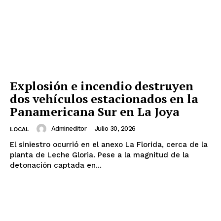
Explosión e incendio destruyen
dos vehículos estacionados en la
SUSCRIBETE
Panamericana Sur en La Joya
Admineditor
-
Julio 30, 2026
LOCAL
El siniestro ocurrió en el anexo La Florida, cerca de la
Diario los Andes
planta de Leche Gloria. Pese a la magnitud de la
detonación captada en...
Nosotros
Contacto
Prensa