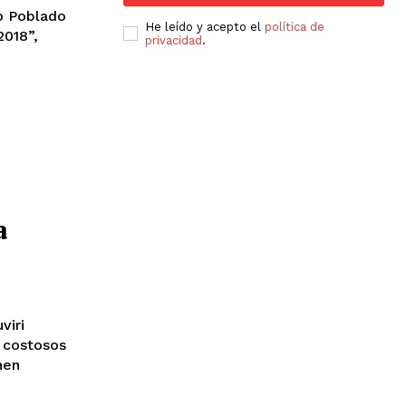
o Poblado
He leído y acepto el
política de
2018”,
privacidad
.
a
viri
n costosos
nen