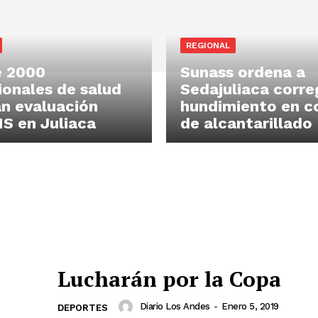
REGIONAL
e 2000
Sunass ordena a
ionales de salud
Sedajuliaca corre
án evaluación
hundimiento en c
 en Juliaca
de alcantarillado
Lucharán por la Copa
Diario Los Andes
-
Enero 5, 2019
DEPORTES