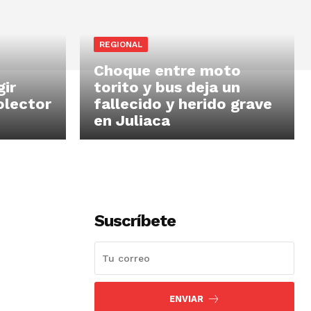
REGIONAL
Choque entre moto
gir
torito y bus deja un
olector
fallecido y herido grave
en Juliaca
Suscríbete
ENVIAR