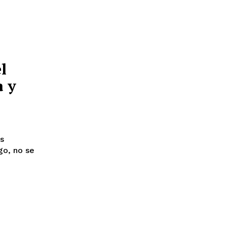
l
a y
es
go, no se