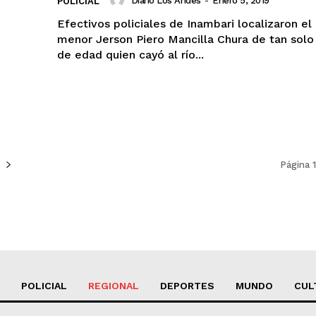
Diario Los Andes
-
Enero 5, 2019
POLICIAL
Efectivos policiales de Inambari localizaron el
menor Jerson Piero Mancilla Chura de tan solo
de edad quien cayó al río...
Página 
POLICIAL
REGIONAL
DEPORTES
MUNDO
CUL