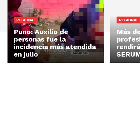
REGIONAL
REGIONAL
Puno: Auxilio de
Más d
personas fue la
profes
incidencia más atendida
rendir
en julio
SERUMS