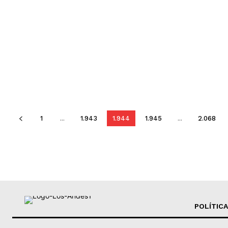
1
...
1.943
1.944
1.945
...
2.068
POLÍTICA