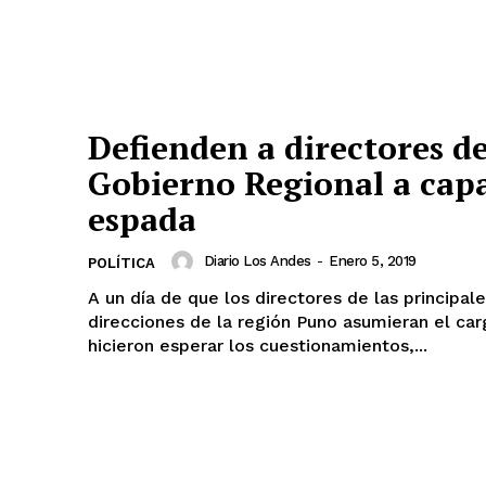
Defienden a directores de
Diario los Andes
Gobierno Regional a cap
espada
Nosotros
Diario Los Andes
-
Enero 5, 2019
POLÍTICA
Contacto
A un día de que los directores de las principal
Prensa
direcciones de la región Puno asumieran el car
hicieron esperar los cuestionamientos,...
ETE