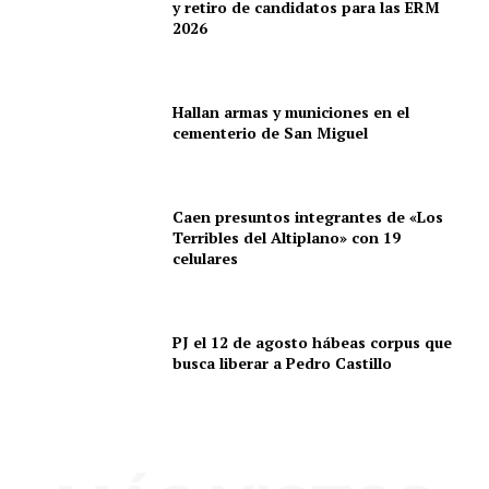
y retiro de candidatos para las ERM
2026
Hallan armas y municiones en el
cementerio de San Miguel
SUSCRIBETE
Caen presuntos integrantes de «Los
Terribles del Altiplano» con 19
celulares
Diario los Andes
Nosotros
PJ el 12 de agosto hábeas corpus que
Contacto
busca liberar a Pedro Castillo
Prensa