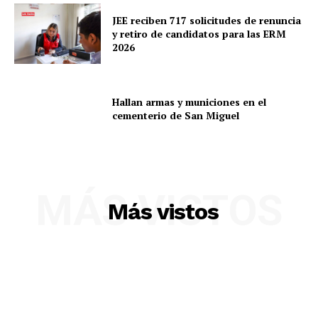
SUSCRIBETE
JEE reciben 717 solicitudes de renuncia
y retiro de candidatos para las ERM
2026
Diario los Andes
Hallan armas y municiones en el
cementerio de San Miguel
Nosotros
Contacto
Prensa
MÁS VISTOS
Más vistos