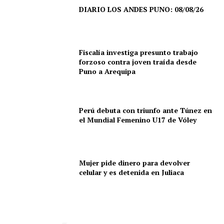
DIARIO LOS ANDES PUNO: 08/08/26
Fiscalía investiga presunto trabajo
forzoso contra joven traída desde
Puno a Arequipa
Perú debuta con triunfo ante Túnez en
el Mundial Femenino U17 de Vóley
Mujer pide dinero para devolver
SUSCRIBETE
celular y es detenida en Juliaca
Diario los Andes