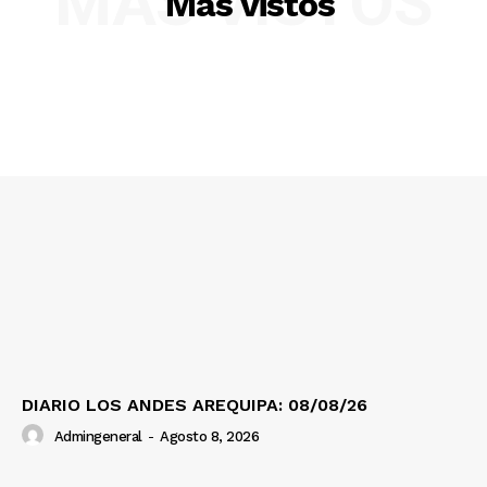
MÁS VISTOS
Más vistos
SUSCRIBETE
Diario los Andes
Nosotros
Contacto
Prensa
DIARIO LOS ANDES AREQUIPA: 08/08/26
Admingeneral
-
Agosto 8, 2026