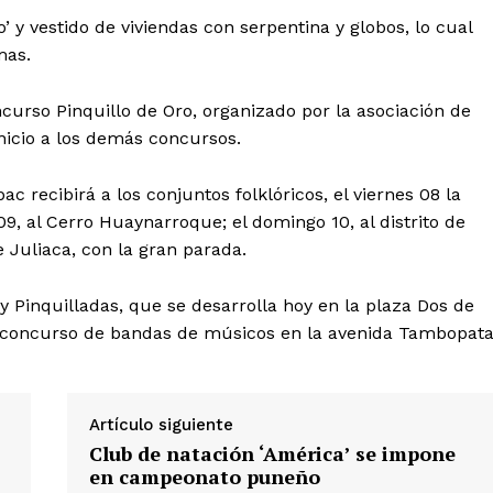
do’ y vestido de viviendas con serpentina y globos, lo cual
mas.
curso Pinquillo de Oro, organizado por la asociación de
inicio a los demás concursos.
Diario los Andes
c recibirá a los conjuntos folklóricos, el viernes 08 la
09, al Cerro Huaynarroque; el domingo 10, al distrito de
de Juliaca, con la gran parada.
Nosotros
Contacto
y Pinquilladas, que se desarrolla hoy en la plaza Dos de
Prensa
 el concurso de bandas de músicos en la avenida Tambopata
ETE
Artículo siguiente
Club de natación ‘América’ se impone
en campeonato puneño