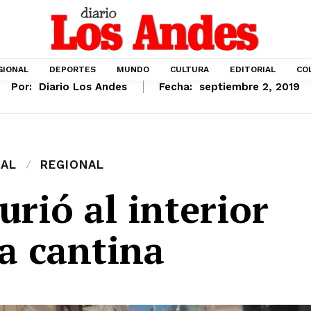
GIONAL
DEPORTES
MUNDO
CULTURA
EDITORIAL
CO
Por:
Diario Los Andes
Fecha:
septiembre 2, 2019
IAL
REGIONAL
rió al interior
a cantina