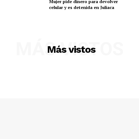
Mujer pide dinero para devolver
celular y es detenida en Juliaca
MÁS VISTOS
Más vistos
SUSCRIBETE
Diario los Andes
Nosotros
Contacto
Prensa